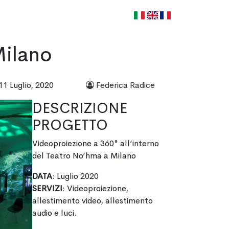
LAVORA CON NOI
CONTATTI
it
en
fr
ilano
11 Luglio, 2020
Federica Radice
DESCRIZIONE
PROGETTO
Videoproiezione a 360° all’interno
del Teatro No’hma a Milano
DATA
: Luglio 2020
SERVIZI
: Videoproiezione,
allestimento video, allestimento
audio e luci.