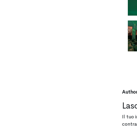
Author
Las
Il tuo 
contra