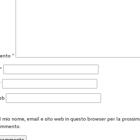
ento
*
*
*
eb
il mio nome, email e sito web in questo browser per la prossim
ommento.