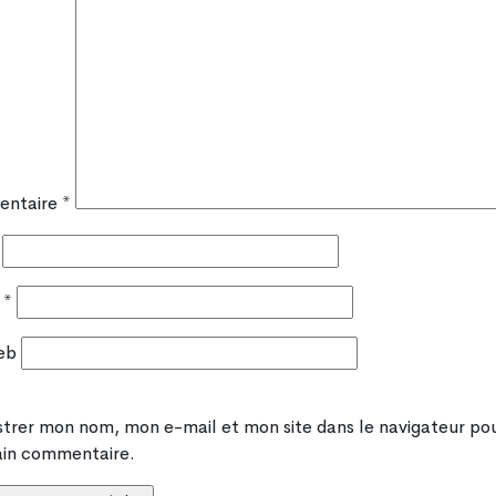
ntaire
*
l
*
eb
strer mon nom, mon e-mail et mon site dans le navigateur p
in commentaire.