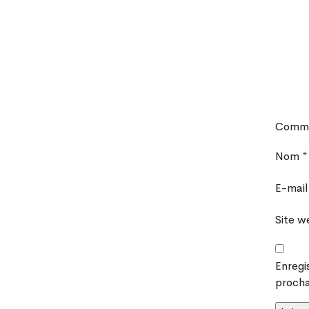
Comme
Nom
*
E-mai
Site w
Enregi
procha